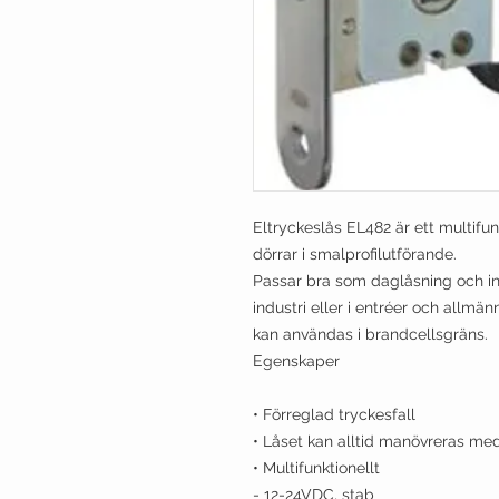
Eltryckeslås EL482 är ett multifun
dörrar i smalprofilutförande.
Passar bra som daglåsning och in
industri eller i entréer och allm
kan användas i brandcellsgräns.
Egenskaper
• Förreglad tryckesfall
• Låset kan alltid manövreras me
• Multifunktionellt
- 12-24VDC, stab