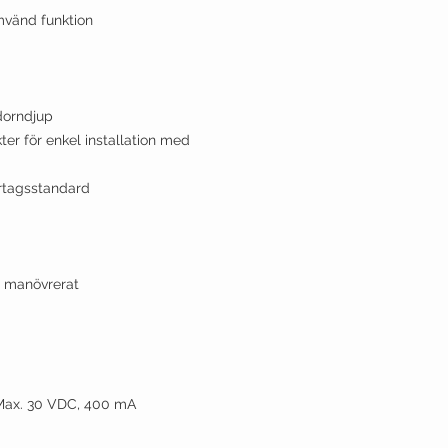
mvänd funktion
 dorndjup
ter för enkel installation med
urtagsstandard
kt manövrerat
eMax. 30 VDC, 400 mA