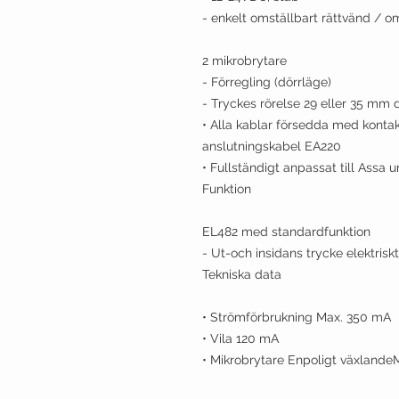
- enkelt omställbart rättvänd / o
2 mikrobrytare
- Förregling (dörrläge)
- Tryckes rörelse 29 eller 35 mm
• Alla kablar försedda med kontak
anslutningskabel EA220
• Fullständigt anpassat till Assa 
Funktion
EL482 med standardfunktion
- Ut-och insidans trycke elektris
Tekniska data
• Strömförbrukning Max. 350 mA
• Vila 120 mA
• Mikrobrytare Enpoligt växland