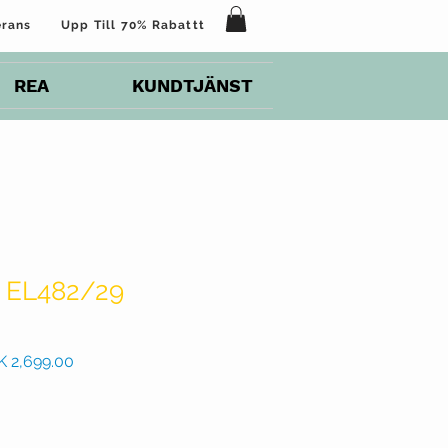
verans Upp Till 70% Rabattt
REA
KUNDTJÄNST
s EL482/29
inarie
Reapris
K 2,699.00