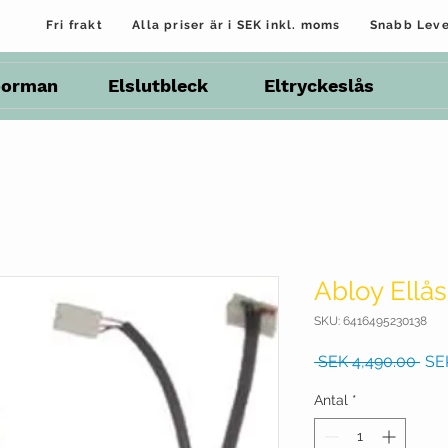
Fri frakt Alla priser är i SEK inkl. moms Snabb Le
oorman
Elslutbleck
Eltryckeslås
Abloy Ellå
SKU: 6416495230138
Ord
 SEK 4,490.00 
SE
pris
Antal
*