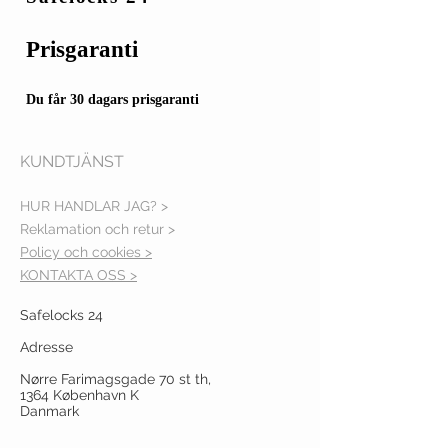
Prisgaranti
Du får 30 dagars prisgaranti
KUNDTJÄNST
HUR HANDLAR JAG? >
Reklamation och retur >
Policy och cookies >
KONTAKTA OSS >
Safelocks 24
Adresse
Nørre Farimagsgade 70 st th,
1364 København K
Danmark